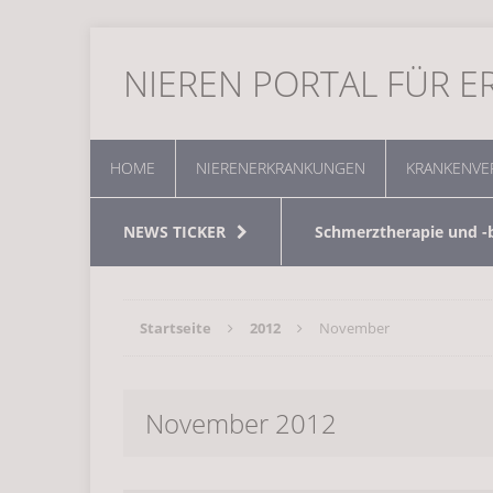
NIEREN PORTAL FÜR 
HOME
NIERENERKRANKUNGEN
KRANKENVE
NEWS TICKER
Schmerztherapie und 
Erreichen Sie eine bes
Startseite
2012
November
Finden Sie einen Zahna
November 2012
Wein ist gesund – es k