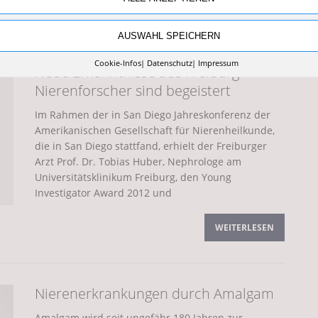
WEITERLESEN
In
ionier Joseph E. Murray
ALLGEMEIN
AUSWAHL SPEICHERN
Cookie-Infos
Datenschutz
Impressum
Neue Erkenntnisse aus Freiburg –
 auf das Thema Nierenerkrankungen bei Diabetes
Nierenforscher sind begeistert
Im Rahmen der in San Diego Jahreskonferenz der
Amerikanischen Gesellschaft für Nierenheilkunde,
die in San Diego stattfand, erhielt der Freiburger
enerkrankungen kann Eisenmangel entstehen
Arzt Prof. Dr. Tobias Huber, Nephrologe am
Universitätsklinikum Freiburg, den Young
Investigator Award 2012 und
WEITERLESEN
Freiburg – Nierenforscher sind begeistert
ALLGEMEIN
Nierenerkrankungen durch Amalgam
durch Amalgam
NIERENERKRANKUNGEN
Amalgam wird seit ungefähr 180 Jahren zur