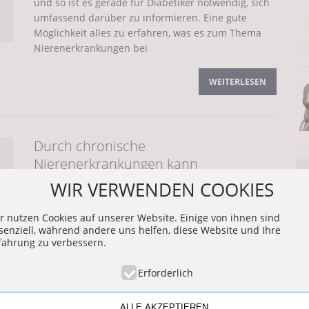
und so ist es gerade für Diabetiker notwendig, sich
umfassend darüber zu informieren. Eine gute
Möglichkeit alles zu erfahren, was es zum Thema
Tragetüchern
ALLGEMEIN
Nierenerkrankungen bei
WEITERLESEN
dank der Zahnzusatzversicherung
ALLGEMEIN
ir Ihnen eine neue Dialysemethode ohne Gerät =
Durch chronische
Nierenerkrankungen kann
ALLGEMEIN
Eisenmangel entstehen
WIR VERWENDEN COOKIES
Gerade für Menschen, die unter einer
handlung entspannter angehen
ALLGEMEIN
r nutzen Cookies auf unserer Website. Einige von ihnen sind
Nierenerkrankung leiden ist es insbesondere
senziell, während andere uns helfen, diese Website und Ihre
wichtig, dass darauf geachtet wird, dass keine
fahrung zu verbessern.
Mangelerscheinungen entstehen. Dies bezieht sich
ndelentzündung können die Nieren schädigen
vor allem auf Eisen, da es sich hierbei um einen
Erforderlich
sehr wichtigen
ALLE AKZEPTIEREN