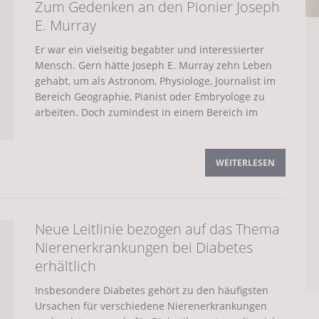
Zum Gedenken an den Pionier Joseph
steinen und Prophylaxe
DIE NIEREN
E. Murray
Er war ein vielseitig begabter und interessierter
das perfekte Trainingsgerät für den Rücken
ALLGEMEIN
Mensch. Gern hätte Joseph E. Murray zehn Leben
gehabt, um als Astronom, Physiologe, Journalist im
onjak
Bereich Geographie, Pianist oder Embryologe zu
ALLGEMEIN
arbeiten. Doch zumindest in einem Bereich im
zu Hause
ALLGEMEIN
WEITERLESEN
men
ALLGEMEIN
Neue Leitlinie bezogen auf das Thema
Nierenproblemen helfen kann
NIERENERKRANKUNGEN
Nierenerkrankungen bei Diabetes
erhältlich
zheimer, Demenz und Diabetes
ALLGEMEIN
Insbesondere Diabetes gehört zu den häufigsten
Ursachen für verschiedene Nierenerkrankungen
ch Gesundheit?
ALLGEMEIN