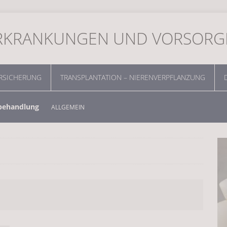
ERKRANKUNGEN UND VORSORG
RSICHERUNG
TRANSPLANTATION – NIERENVERPFLANZUNG
-behandlung
ALLGEMEIN
sere Gesundheit dank Vitaminen
ALLGEMEIN
rzt vor Ort
ALLGEMEIN
ommt nur auf die Dosierung an!
ALLGEMEIN