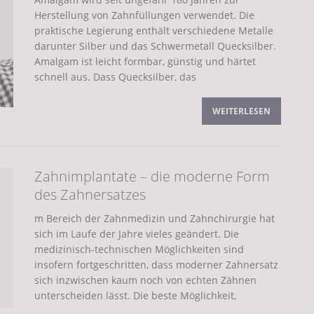
Herstellung von Zahnfüllungen verwendet. Die
moderne Form des Zahnersatzes
ALLGEMEIN
praktische Legierung enthält verschiedene Metalle
darunter Silber und das Schwermetall Quecksilber.
Amalgam ist leicht formbar, günstig und härtet
zeitig bei Kindern erkennen und handeln
schnell aus. Dass Quecksilber, das
WEITERLESEN
ALLGEMEIN
Zahnimplantate – die moderne Form
r eiweißarmen Ernährung beachten sollten
des Zahnersatzes
m Bereich der Zahnmedizin und Zahnchirurgie hat
sich im Laufe der Jahre vieles geändert. Die
medizinisch-technischen Möglichkeiten sind
insofern fortgeschritten, dass moderner Zahnersatz
mit Nierenerkrankungen im Bereich der Ernährung
sich inzwischen kaum noch von echten Zähnen
unterscheiden lässt. Die beste Möglichkeit,