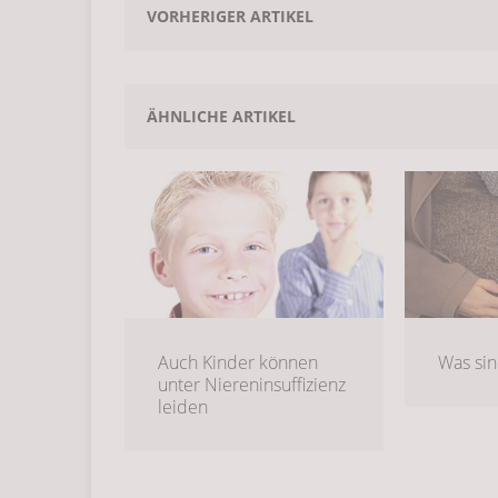
VORHERIGER ARTIKEL
Zum Gedenken an den P
ÄHNLICHE ARTIKEL
Neue Leitlinie bezogen
erhältlich
ALLGEMEIN
Durch chronische Nier
ALLGEMEIN
Auch Kinder können
Was si
unter Niereninsuffizienz
Neue Erkenntnisse aus 
leiden
Nierenerkrankungen 