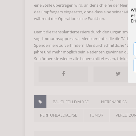
eine Stelle übertragen wird, an der sich eine der Niere
Wi
des Empfängers eingesetzt, ohne dass eine seiner Niere
es
Die Vorteile von Baby 
während der Operation seine Funktion.
Er
Damit die transplantierte Niere durch den Organismus d
Ein schönes Lächeln, 
sog. Immunnsuppressiva, Medikamente, die die Tätigke
Spenderniere zu verhindern. Die durchschnittliche “Lebe
Jahre und mehr möglich sein. Patienten gewinnen durch e
Hiermit präsentieren w
So können sie wieder alle Lebensmittel essen, trinken u
Peritoneofiltration.
Die nephrologische Be
BAUCHFELLDIALYSE
NIERENABRISS
Komplikationen bei Ma
PERITONEALDIALYSE
TUMOR
VERLETZU
ALLGEMEIN