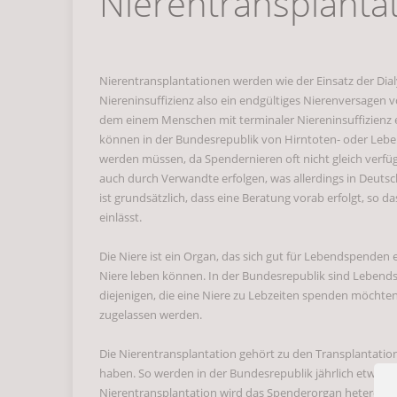
Nierentransplanta
Behandlung von Nieren
Der Gymnastikball ist 
Nierentransplantationen werden wie der Einsatz der Dia
Niereninsuffizienz also ein endgültiges Nierenversagen vo
Die Anwendung von K
dem einem Menschen mit terminaler Niereninsuffizienz e
können in der Bundesrepublik von Hirntoten- oder Lebe
werden müssen, da Spendernieren oft nicht gleich verf
Patientenmonitor für 
auch durch Verwandte erfolgen, was allerdings in Deutsch
ist grundsätzlich, dass eine Beratung vorab erfolgt, so 
einlässt.
Die kleinen Power Sa
Die Niere ist ein Organ, das sich gut für Lebendspenden
Niere leben können. In der Bundesrepublik sind Lebend
Wie Naturmedizin bei 
diejenigen, die eine Niere zu Lebzeiten spenden möchten
zugelassen werden.
Kaffee schützt vor Al
Die Nierentransplantation gehört zu den Transplantatio
haben. So werden in der Bundesrepublik jährlich etwa 20
Nierentransplantation wird das Spenderorgan heterotop 
Was bedeutet eigentli