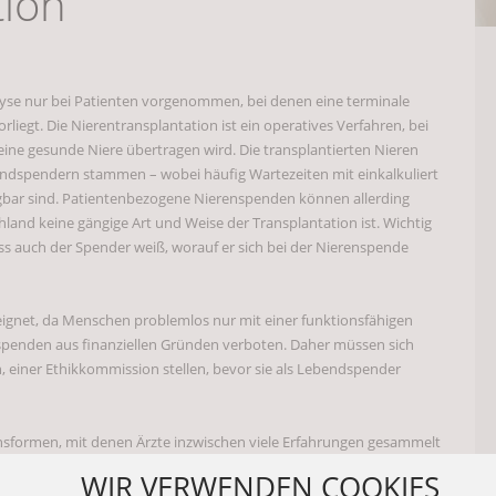
tion
steinen und Prophylaxe
DIE NIEREN
das perfekte Trainingsgerät für den Rücken
ALLGEMEIN
lyse nur bei Patienten vorgenommen, bei denen eine terminale
rliegt. Die Nierentransplantation ist ein operatives Verfahren, bei
onjak
ine gesunde Niere übertragen wird. Die transplantierten Nieren
ALLGEMEIN
ndspendern stammen – wobei häufig Wartezeiten mit einkalkuliert
ügbar sind. Patientenbezogene Nierenspenden können allerding
zu Hause
ALLGEMEIN
land keine gängige Art und Weise der Transplantation ist. Wichtig
dass auch der Spender weiß, worauf er sich bei der Nierenspende
men
ALLGEMEIN
 eignet, da Menschen problemlos nur mit einer funktionsfähigen
spenden aus finanziellen Gründen verboten. Daher müssen sich
Nierenproblemen helfen kann
NIERENERKRANKUNGEN
, einer Ethikkommission stellen, bevor sie als Lebendspender
zheimer, Demenz und Diabetes
ALLGEMEIN
nsformen, mit denen Ärzte inzwischen viele Erfahrungen gesammelt
00 Nierentransplantationen durchgeführt. Bei einer
WIR VERWENDEN COOKIES
eingesetzt. Das bedeutet, dass die Spenderniere nicht genau an
ch Gesundheit?
ALLGEMEIN